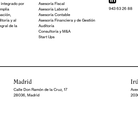
 integrado por
Asesoría Fiscal
943 63 26 88
amplia
Asesoría Laboral
mación,
Asesoría Contable
toría y al
Asesoría Financiera y de Gestión
gral de la
Auditoría
Consultoría y M&A
Start Ups
Madrid
Ir
Calle Don Ramón de la Cruz, 17
Aven
28036, Madrid
203