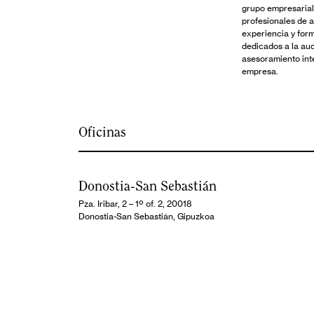
grupo empresarial
profesionales de 
experiencia y for
dedicados a la audi
asesoramiento inte
empresa.
Oficinas
Donostia-San Sebastián
Pza. Iribar, 2 – 1º of. 2, 20018
Donostia-San Sebastián, Gipuzkoa