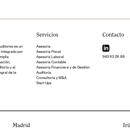
Servicios
Contacto
ditores es un
Asesoría
 integrado por
Asesoría Fiscal
943 63 26 88
amplia
Asesoría Laboral
mación,
Asesoría Contable
toría y al
Asesoría Financiera y de Gestión
gral de la
Auditoría
Consultoría y M&A
Start Ups
Madrid
Ir