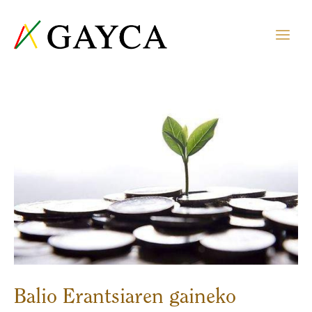
Balio Erantsiaren gaineko