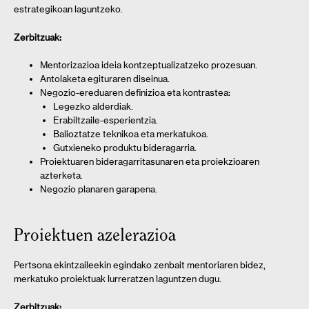
estrategikoan laguntzeko.
Zerbitzuak:
Mentorizazioa ideia kontzeptualizatzeko prozesuan.
Antolaketa egituraren diseinua.
Negozio-ereduaren definizioa eta kontrastea:
Legezko alderdiak.
Erabiltzaile-esperientzia.
Balioztatze teknikoa eta merkatukoa.
Gutxieneko produktu bideragarria.
Proiektuaren bideragarritasunaren eta proiekzioaren
azterketa.
Negozio planaren garapena.
Proiektuen azelerazioa
Pertsona ekintzaileekin egindako zenbait mentoriaren bidez,
merkatuko proiektuak lurreratzen laguntzen dugu.
Zerbitzuak: