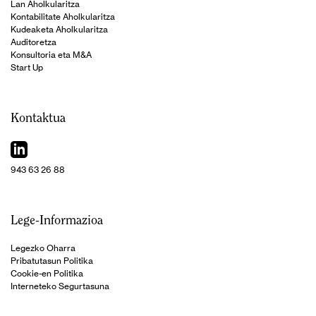
Lan Aholkularitza
Kontabilitate Aholkularitza
Kudeaketa Aholkularitza
Auditoretza
Konsultoria eta M&A
Start Up
Kontaktua
943 63 26 88
Lege-Informazioa
Legezko Oharra
Pribatutasun Politika
Cookie-en Politika
Interneteko Segurtasuna