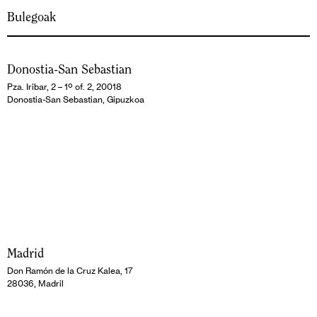
Bulegoak
Donostia-San Sebastian
Pza. Iribar, 2 – 1º of. 2, 20018
Donostia-San Sebastian, Gipuzkoa
Madrid
Don Ramón de la Cruz Kalea, 17
28036, Madril