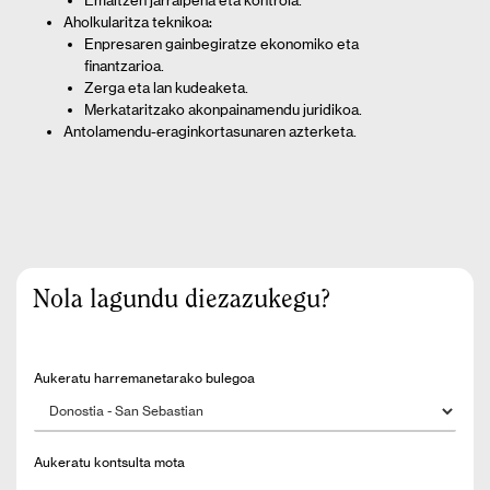
Emaitzen jarraipena eta kontrola.
Aholkularitza teknikoa:
Enpresaren gainbegiratze ekonomiko eta
finantzarioa.
Zerga eta lan kudeaketa.
Merkataritzako akonpainamendu juridikoa.
Antolamendu-eraginkortasunaren azterketa.
Nola lagundu diezazukegu?
Aukeratu harremanetarako bulegoa
Aukeratu kontsulta mota