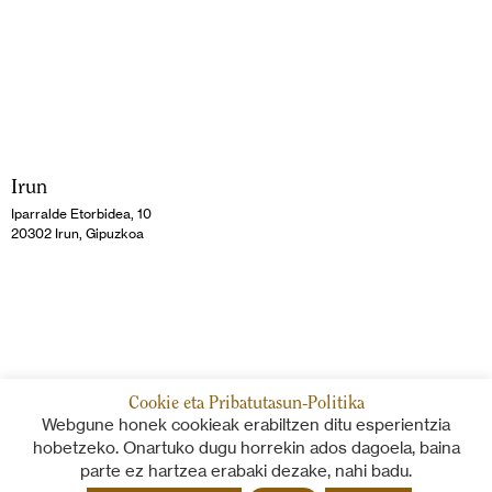
Irun
Iparralde Etorbidea, 10
20302 Irun, Gipuzkoa
Cookie eta Pribatutasun-Politika
Webgune honek cookieak erabiltzen ditu esperientzia
hobetzeko. Onartuko dugu horrekin ados dagoela, baina
parte ez hartzea erabaki dezake, nahi badu.