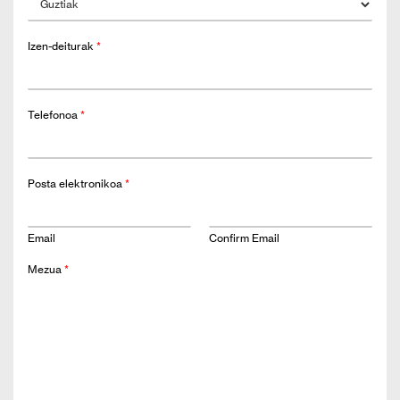
Izen-deiturak
*
Telefonoa
*
Posta elektronikoa
*
Email
Confirm Email
Mezua
*