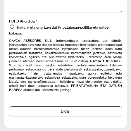
RGPD Akordioa
*
Irakurri eta onartzen dut Pribatutasun-politika eta datuen
babesa.
GAYCA ASESORES, S.L.k, tratamenduaren arduraduna den aldetik,
jakinarazten dizu zure datuak helburu honekin biltzen direla: enpresaren web
orrian dauden harremanetarako inprimakien bidez lortzen diren datu
pertsonalak tratatzea, eskatzailearekin harremanetan jartzeko, azterketa
komertziala egiteko eta publizitatea bidaltzeko. Tratamenduaren oinarri
juridikoa interesdunaren adostasuna da. Zure datuak GAYCA AUDITORES,
S.L.ri laga ahal izango zaizkio. eskatutako zerbitzuaren arabera. Edozein
pertsonak eskubidea du bere datu pertsonalak eskuratzeko, zuzentzeko,
ezabatzeko, haien tratamendua mugatzeko, aurka egiteko edo
eramangarritasunerako eskubidea eskatzeko, gure bulegoetako helbidera
idatziz edo carranz@gayca.com helbidera mezu elektroniko bat bidalita,
erabili nahi duen eskubidea adieraziz. PRIBATUTASUNA ETA DATUEN
BABESA atalean duzu informazio gehiago.
Bidali