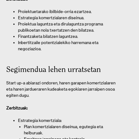
Proiektuetarako ibilbide-orria ezartzea.
Estrategia komertzialaren diseinua.
Proiektua laguntza eta dirulaguntza programa
publikoetan nola txertatzen den bilatzea.
Finantzaketa bilatzen laguntzea.
Inbertitzaile potentzialekiko harremana eta
negoziazioa.
Segimendua lehen urratsetan
Start up-a abiarazi ondoren, haren garapen komertzialaren
eta haren jardueraren kudeaketa egokiaren jarraipen osoa
egiten dugu.
Zerbitzuak:
Estrategia komertziala:
Plan komertzialaren diseinua, egutegia eta
helburuak.