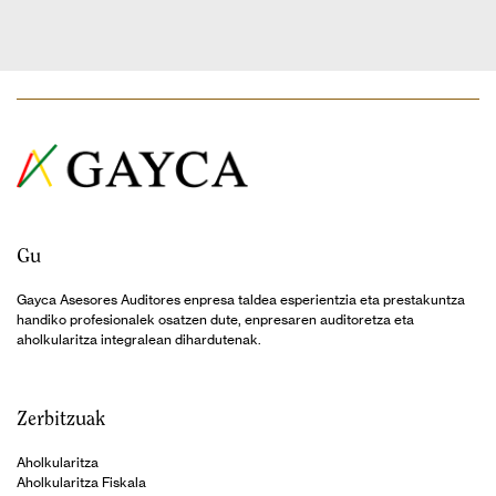
Gu
Gayca Asesores Auditores enpresa taldea esperientzia eta prestakuntza
handiko profesionalek osatzen dute, enpresaren auditoretza eta
aholkularitza integralean dihardutenak.
Zerbitzuak
Aholkularitza
Aholkularitza Fiskala