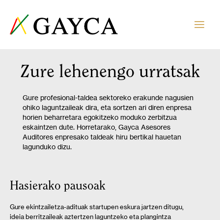
Zure lehenengo urratsak
Gure profesional-taldea sektoreko erakunde nagusien
ohiko laguntzaileak dira, eta sortzen ari diren enpresa
horien beharretara egokitzeko moduko zerbitzua
eskaintzen dute. Horretarako, Gayca Asesores
Auditores enpresako taldeak hiru bertikal hauetan
lagunduko dizu.
Hasierako pausoak
Gure ekintzailetza-adituak startupen eskura jartzen ditugu,
ideia berritzaileak aztertzen laguntzeko eta plangintza