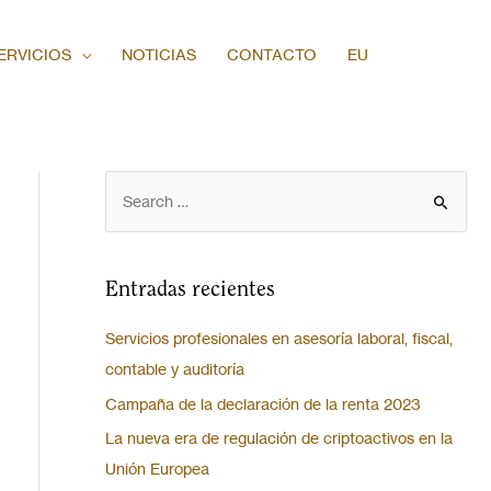
ERVICIOS
NOTICIAS
CONTACTO
EU
Entradas recientes
Servicios profesionales en asesoría laboral, fiscal,
contable y auditoría
Campaña de la declaración de la renta 2023
La nueva era de regulación de criptoactivos en la
Unión Europea