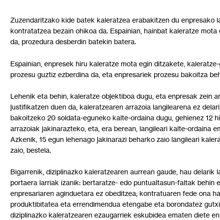
Zuzendaritzako kide batek kaleratzea erabakitzen du enpresako la
kontratatzea bezain ohikoa da. Espainian, hainbat kaleratze mota 
da, prozedura desberdin batekin batera.
Espainian, enpresek hiru kaleratze mota egin ditzakete, kaleratze
prozesu guztiz ezberdina da, eta enpresariek prozesu bakoitza be
Lehenik eta behin, kaleratze objektiboa dugu, eta enpresak zein a
justifikatzen duen da, kaleratzearen arrazoia langilearena ez dela
bakoitzeko 20 soldata-eguneko kalte-ordaina dugu, gehienez 12 hi
arrazoiak jakinarazteko, eta, era berean, langileari kalte-ordaina 
Azkenik, 15 egun lehenago jakinarazi beharko zaio langileari kaler
zaio, bestela.
Bigarrenik, diziplinazko kaleratzearen aurrean gaude, hau delarik l
portaera larriak izanik: bertaratze- edo puntualtasun-faltak behin et
enpresariaren aginduetara ez obeditzea; kontratuaren fede ona hau
produktibitatea eta errendimendua etengabe eta borondatez gutxi
diziplinazko kaleratzearen ezaugarriek eskubidea ematen diete en