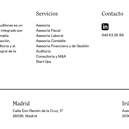
Servicios
Contacto
ditores es un
Asesoría
 integrado por
Asesoría Fiscal
943 63 26 88
amplia
Asesoría Laboral
mación,
Asesoría Contable
toría y al
Asesoría Financiera y de Gestión
gral de la
Auditoría
Consultoría y M&A
Start Ups
Madrid
Ir
Calle Don Ramón de la Cruz, 17
Aven
28036, Madrid
203