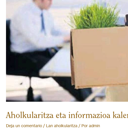
Aholkularitza eta informazioa kal
Deja un comentario
/
Lan aholkularitza
/ Por
admin