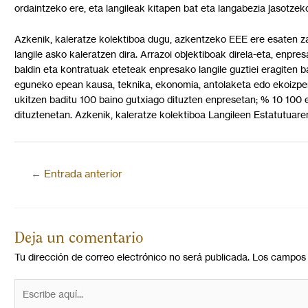
ordaintzeko ere, eta langileak kitapen bat eta langabezia jasotzek
Azkenik, kaleratze kolektiboa dugu, azkentzeko EEE ere esaten zaio
langile asko kaleratzen dira. Arrazoi objektiboak direla-eta, enpre
baldin eta kontratuak eteteak enpresako langile guztiei eragiten ba
eguneko epean kausa, teknika, ekonomia, antolaketa edo ekoizpen
ukitzen baditu 100 baino gutxiago dituzten enpresetan; % 10 100 e
dituztenetan. Azkenik, kaleratze kolektiboa Langileen Estatutuare
←
Entrada anterior
Deja un comentario
Tu dirección de correo electrónico no será publicada.
Los campos 