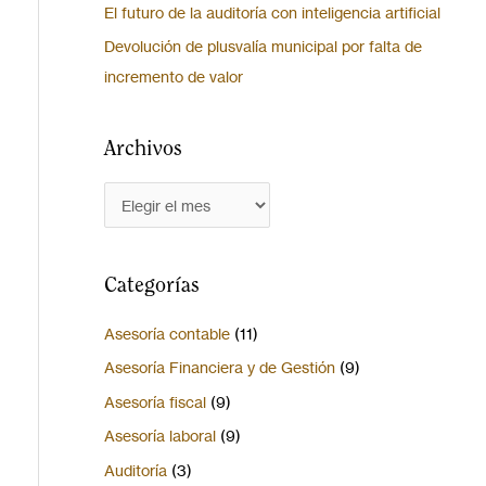
El futuro de la auditoría con inteligencia artificial
Devolución de plusvalía municipal por falta de
incremento de valor
Archivos
Categorías
Asesoría contable
(11)
Asesoría Financiera y de Gestión
(9)
Asesoría fiscal
(9)
Asesoría laboral
(9)
Auditoría
(3)