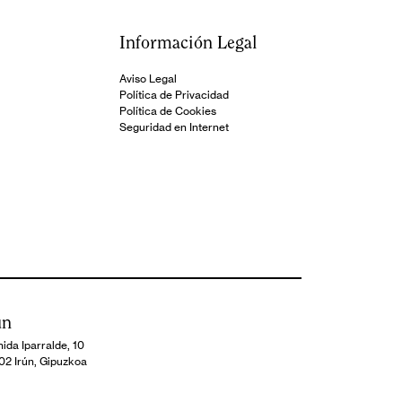
Información Legal
Aviso Legal
Política de Privacidad
Política de Cookies
Seguridad en Internet
ún
ida Iparralde, 10
02 Irún, Gipuzkoa