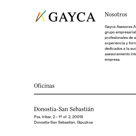
Nosotros
Gayca Asesores Au
grupo empresarial
profesionales de 
experiencia y for
dedicados a la audi
asesoramiento inte
empresa.
Oficinas
Donostia-San Sebastián
Pza. Iribar, 2 – 1º of. 2, 20018
Donostia-San Sebastián, Gipuzkoa