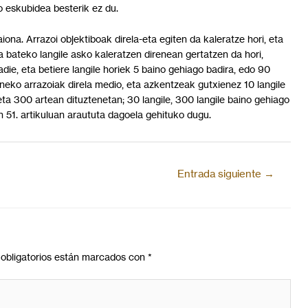
o eskubidea besterik ez du.
na. Arrazoi objektiboak direla-eta egiten da kaleratze hori, eta
sa bateko langile asko kaleratzen direnean gertatzen da hori,
die, eta betiere langile horiek 5 baino gehiago badira, edo 90
eko arrazoiak direla medio, eta azkentzeak gutxienez 10 langile
ta 300 artean dituztenetan; 30 langile, 300 langile baino gehiago
n 51. artikuluan araututa dagoela gehituko dugu.
Entrada siguiente
→
obligatorios están marcados con
*