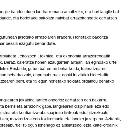
ngile batekin duen lan-harremana amaitzeko, eta hori langile bat
daude, eta horietako bakoitza hainbat arrazoirengatik gertatzen
-gutunean jasotako arrazoiaren arabera. Horietako bakoitza
har bezala ezagutu behar dute.
ntolaketa-, ekoizpen-, teknika- eta ekonomia-arrazoirengatik
rik. Beraz, kaleratze honen ezaugarrien artean, lan egindako urte
leko. Bestalde, gutun bat eman beharko da, kaleratzearen
eman beharko zaio, enpresaburuak egoki iritzitako bideetatik.
atzearen berri, eta 15 egun horietako soldata ordaindu beharko
angilearen jokabide larrien ondorioz gertatzen den bakarra,
a berriz eta arrazoirik gabe; langilearen diziplinarik eza edo
stea eta konfiantza-abusua; irain fisikoak edo hitzezkoak;
tzea; mozkortzea edo toxikomania eta laneko jazarpena. Azkenik,
presaburuei 15 egun lehenago ez abisatzeko, ezta kalte-ordainik