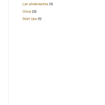
Lan aholkularitza
(1)
Otros
(3)
Start Ups
(1)